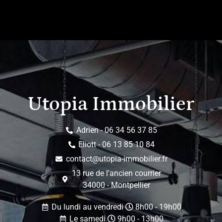
Utopia Immobilier
Adrien - 06 34 56 37 85
Eliott - 06 13 85 10 84
contact@utopia-immobilier.fr
13 rue de l'ancien courrier
34000 - Montpellier
Du lundi au vendredi
8h00 - 19h00
Le samedi
9h00 - 13h00