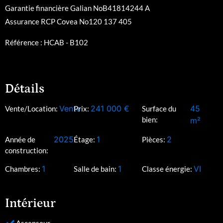
Garantie financière Galian NoB41814244 A
Assurance RCP Covea No120 137 405
Référence : HCAB - B102
Détails
Vente
241 000
€
45
Vente/Location:
Prix:
Surface du
bien:
m²
2025
1
2
Année de
Étage:
Pièces:
construction:
1
1
VI
Chambres:
Salle de bain:
Classe énergie:
Intérieur