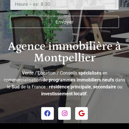
Agence immobilière à
Montpellier
Vente / Location / Conseils
spécialisés
en
commercialisation de
programmes immobiliers neufs
dans
le
Sud
de la France :
résidence principale
,
secondaire
ou
investissement locatif
.