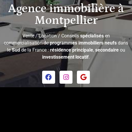
Agence immobilière à
Montpellier
Vente / Location / Conseils
spécialisés
en
commercialisation de
programmes immobiliers neufs
dans
le
Sud
de la France :
résidence principale
,
secondaire
ou
investissement locatif
.
Copyright © 2026 - Utopia Immobilier