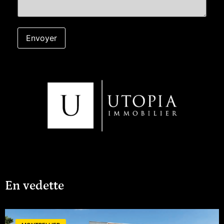
centre commercial, des établissements
scolaires et de santé, sont à moins de
20 minutes à pied.Caractéristiques de
l'Appartement :Type : Appartement 3
pièces (Séjour + 2 Chambres) (Surface
habitable : 48,76 m2) + Grande
Terrasse (13,76 m2)Soit une surface
'utile' de 80 m2 1 Parking extérieur Prix
: 179 900 EURPRIX EN DIRECT / PAS DE
FRAIS D'AGENCES / Honoraires à la
charge du vendeur(Autres
appartements et Villas disponibles du 2
Pièces au 4 Pièces)Contact :Vous
pouvez nous joindre : Téléphone / E-
mail / SMS / ...Du lundi au samedi de 8h
à 19h, ainsi que par SMS ou e-mail
après 20h et le dimanche.Les visites
sont possibles en semaine, le week-
end, ainsi qu'entre 12h et 14h, Samedi
matin pour s'adapter à votre emploi du
temps.Mentions Légales : Agence
UTOPIA Immobilier SIREN : RCS
Montpellier 802 964 650 Carte
professionnelle No802 964 650 / CPI
3402 2021 000 000 045 Garantie
En vedette
financière Galian NoB41814244
Assurance Responsabilité Civile
Professionnelle Covea No120 137 405
Référence : GUAN-A01PRIX EN DIRECT
/ PAS DE FRAIS D'AGENCES (Honoraires