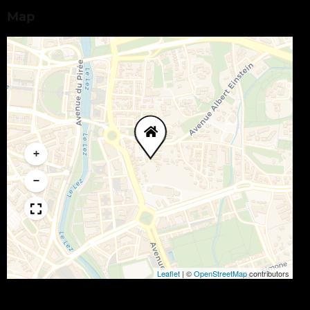
Map
+
−
Leaflet
|
©
OpenStreetMap
contributors