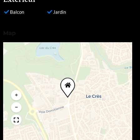
Balcon
Jardin
Map
+
−