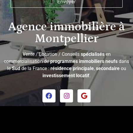
Agence immobilière à
Montpellier
Vente / Location / Conseils
spécialisés
en
commercialisation de
programmes immobiliers neufs
dans
le
Sud
de la France :
résidence principale
,
secondaire
ou
investissement locatif
.