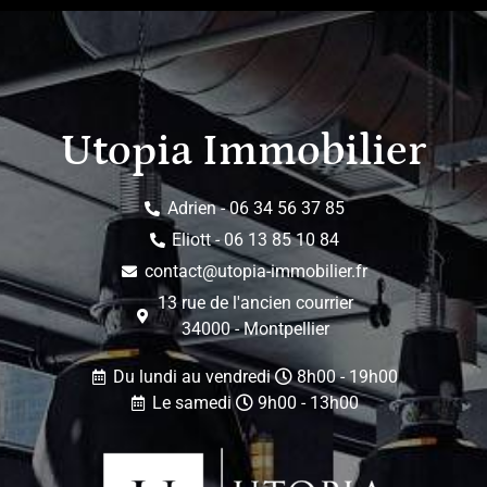
Utopia Immobilier
Adrien - 06 34 56 37 85
Eliott - 06 13 85 10 84
contact@utopia-immobilier.fr
13 rue de l'ancien courrier
34000 - Montpellier
Du lundi au vendredi
8h00 - 19h00
Le samedi
9h00 - 13h00