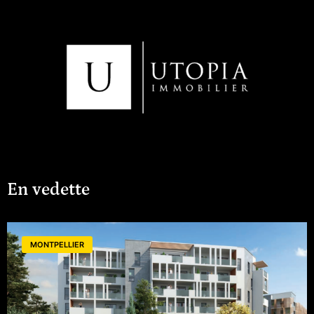
facilite vos déplacements.L'aéroport de
Montpellier est accessible en une
heure en voiture, offrant des
connexions nationales et
internationales.Vous êtes à 15 minutes
d'Avignon, une ville riche en histoire et
en culture.De plus, le centre-ville et
toutes les commodités, y compris des
commerces, équipements sportifs, un
centre commercial, des établissements
scolaires et de santé, sont à moins de
20 minutes à pied.Caractéristiques de
l'Appartement :Type : Appartement 3
pièces (Séjour + 2 Chambres) (Surface
habitable : 48,76 m2) + Grande
Terrasse (13,76 m2)Soit une surface
'utile' de 80 m2 1 Parking extérieur Prix
: 179 900 EURPRIX EN DIRECT / PAS DE
En vedette
FRAIS D'AGENCES / Honoraires à la
charge du vendeur(Autres
appartements et Villas disponibles du 2
Pièces au 4 Pièces)Contact :Vous
pouvez nous joindre : Téléphone / E-
MONTPELLIER
mail / SMS / ...Du lundi au samedi de 8h
à 19h, ainsi que par SMS ou e-mail
après 20h et le dimanche.Les visites
sont possibles en semaine, le week-
end, ainsi qu'entre 12h et 14h, Samedi
matin pour s'adapter à votre emploi du
temps.Mentions Légales : Agence