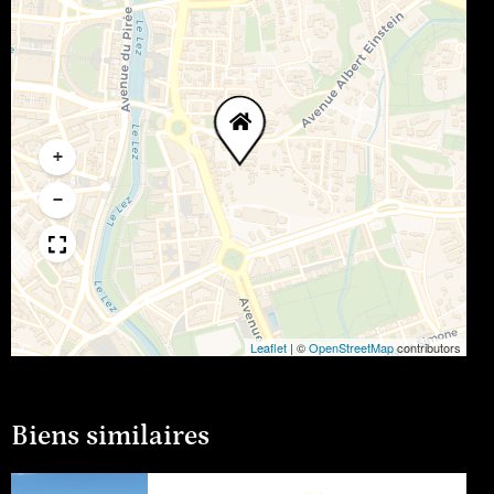
+
−
Leaflet
|
©
OpenStreetMap
contributors
Biens similaires