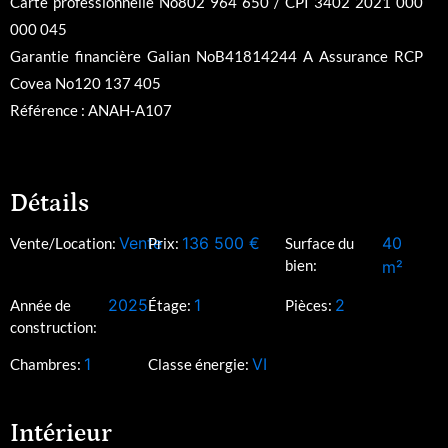
Carte professionnelle No802 964 650 / CPI 3402 2021 000
000 045
Garantie financière Galian NoB41814244 A Assurance RCP
Covea No120 137 405
Référence : ANAH-A107
Détails
Vente
136 500
€
40
Vente/Location:
Prix:
Surface du
bien:
m²
2025
1
2
Année de
Étage:
Pièces:
construction:
1
VI
Chambres:
Classe énergie:
Intérieur