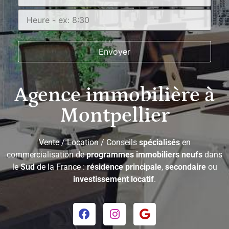
Agence immobilière à
Montpellier
Vente / Location / Conseils
spécialisés
en
commercialisation de
programmes immobiliers neufs
dans
le
Sud
de la France :
résidence principale
,
secondaire
ou
investissement locatif
.