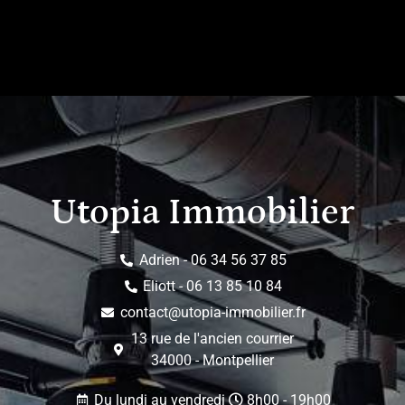
pas à nous contacter.
Utopia Immobilier
Adrien - 06 34 56 37 85
Eliott - 06 13 85 10 84
contact@utopia-immobilier.fr
13 rue de l'ancien courrier
34000 - Montpellier
Du lundi au vendredi
8h00 - 19h00