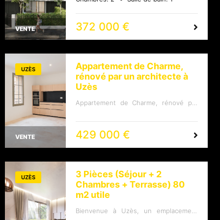
Autoroute La résidence : - Castelnau-
deux-roues et entrée au parking.Les
le-Lez est situé à 10 du centre de
logements offrent des surfaces
Montpellier - Style sobre et
spacieuses et optimisées, sont
contemporain- Résidence close et
372 000 €
personnalisables et pré-équipés pour
VENTE
sécurisée- Son agencement s'articule
accueillir un système domotique.
autour d'une coursive piétonne
Prestations :Parkings en sous-sol pour
distribuant les halls d'entrée et plonge
un stationnement pratique.Accès
les résidants dans une parenthèse de
sécurisé pour la tranquillité des
verdure. Prestations : - De beaux
résidents.Interphones facilitant les
Appartement de Charme,
espaces extérieurs- Celliers et locaux
UZÈS
communications.Ascenseurs pour un
vélos - Parking et locaux motos en
rénové par un architecte à
confort optimal.Locaux pour les vélos
sous-sol - Cuisine équipé et
pour les amateurs de cyclisme.
Uzès
intégrée Commodités :- Autoroute A9 à
Commodités :Boulangerie, pharmacie,
5 minutes - Gare TGV de Montpellier
médecin, et centre commercial
Appartement de Charme, rénové par
Saint Roch - 7 parcs publics - Plus de
accessibles à pied.Complexe sportif,
un architecte à Uzès Niché au coeur
300 Commerces et services accessible
parc, et espaces verts à distance de
d'une résidence privée et sécurisée, à
à pied - 12 lignes de bus et 1 ligne de
marche.Bus et tramway à 4 minutes en
quelques pas seulement du centre
tramway - Établissements scolaires
voiture.Station Vélomagg à 4 minutes
historique d'Uzès, l'appartement vous
429 000 €
allant de la maternelle jusqu'au lycée et
en voiture.Aéroport de Montpellier
VENTE
offre le meilleur d'un style de vie urbain
supermarchés proche Surface de
Méditerranée et gare de Montpellier
et paisible. Ce bijou immobilier, rénové
63,55 m2 Prix de 372 000 EUR PRIX
Saint Roch accessibles en
avec soin par notre cabinet
EN DIRECT - PAS DE FRAIS D'AGENCE
voiture.Accès facile aux autoroutes
d'architecte, marie habilement confort
HONORAIRES A LA CHARGE DU
A709 et A9 en 10 minutes en
moderne et charme authentique d'une
VENDEUR Avantages du neuf :Frais de
voiture.Crèches, groupes scolaires et
3 Pièces (Séjour + 2
ancienne demeure Uzétienne.
notaires réduits, Personnalisation
UZÈS
collèges à 6 minutes en voiture.
Chambres + Terrasse) 80
Caractéristiques de l'appartement : -
possible du logement, Exonération
Informations sur la Bien :Surface de
Surface : 74 m2 - Disposition : 2 pièces,
possible partielle ou totale de la taxe
m2 utile
61,28 m2.Prix de 311 000 EUR.Pas de
optimisées pour un espace de vie
foncière pendant 2 ans, Logement
frais d'agence, les honoraires sont à la
élégant et fonctionnel - Rénovation de
conforme aux dernières normes de
charge du vendeur. En plus de ces
Bienvenue à Uzès, un emplacement
qualité : Une réhabilitation pensée pour
construction et de sécurité (Normes
avantages, cette résidence neuve offre
privilégié à proximité de la mer, des