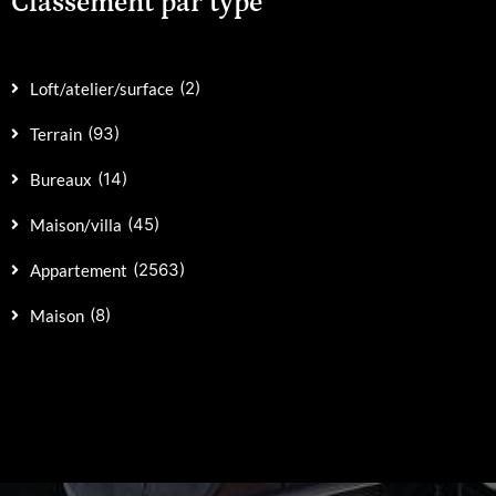
Classement par type
personnalisables et pré-équipés pour accueillir un système
domotique. Prestations :Parkings en sous-sol pour un
stationnement pratique.Accès sécurisé pour la tranquillité
des résidents.Interphones facilitant les
communications.Ascenseurs pour un confort optimal.Locaux
(2)
Loft/atelier/surface
pour les vélos pour les amateurs de cyclisme. Commodités
:Boulangerie, pharmacie, médecin, et centre commercial
accessibles à pied.Complexe sportif, parc, et espaces verts à
(93)
Terrain
distance de marche.Bus et tramway à 4 minutes en
voiture.Station Vélomagg à 4 minutes en voiture.Aéroport de
Montpellier Méditerranée et gare de Montpellier Saint Roch
(14)
Bureaux
accessibles en voiture.Accès facile aux autoroutes A709 et
A9 en 10 minutes en voiture.Crèches, groupes scolaires et
(45)
Maison/villa
collèges à 6 minutes en voiture. Informations sur la Bien
:Surface de 61,28 m2.Prix de 311 000 EUR.Pas de frais
d'agence, les honoraires sont à la charge du vendeur. En plus
(2563)
Appartement
de ces avantages, cette résidence neuve offre des frais de
notaires réduits, la possibilité de personnaliser votre
logement et des garanties liées au neuf, telles que la garantie
(8)
Maison
de parfait achèvement, la garantie d'isolation phonique, la
garantie de bon fonctionnement et la garantie décennale.
Pour toute question ou pour organiser une visite, n'hésitez
pas à nous contacter.