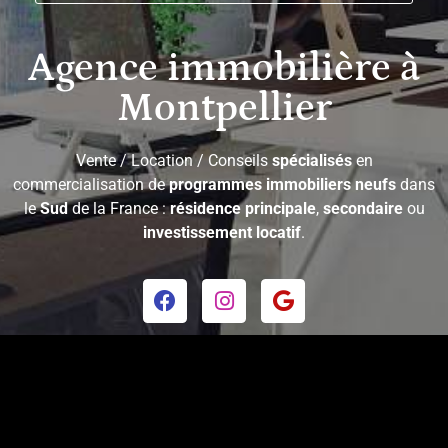
Agence immobilière à
Montpellier
Vente / Location / Conseils
spécialisés
en
commercialisation de
programmes immobiliers neufs
dans
le
Sud
de la France :
résidence principale
,
secondaire
ou
investissement locatif
.