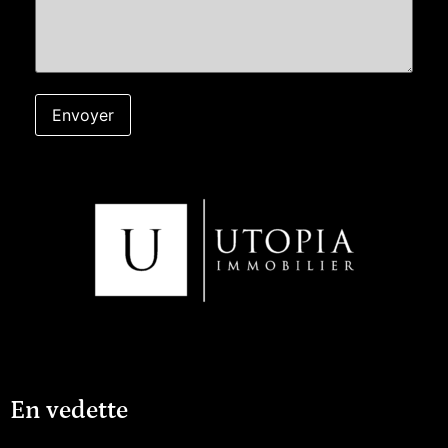
stratifié dans les chambres.Les
placards sont aménagés avec des
étagères et une penderie pour une
organisation optimale.Les salles de
bains sont équipées de meubles
vasques, de miroirs et de sèche-
serviette électrique pour un confort
maximal.Commodités :L'autoroute A9
est à seulement 20 minutes, ce qui
facilite vos déplacements.L'aéroport de
Montpellier est accessible en une
heure en voiture, offrant des
connexions nationales et
internationales.Vous êtes à 15 minutes
d'Avignon, une ville riche en histoire et
en culture.De plus, le centre-ville et
toutes les commodités, y compris des
commerces, équipements sportifs, un
centre commercial, des établissements
scolaires et de santé, sont à moins de
20 minutes à pied.Caractéristiques de
l'Appartement :Type : Appartement 3
pièces (Séjour + 2 Chambres) (Surface
habitable : 48,76 m2) + Grande
Terrasse (13,76 m2)Soit une surface
'utile' de 80 m2 1 Parking extérieur Prix
: 179 900 EURPRIX EN DIRECT / PAS DE
En vedette
FRAIS D'AGENCES / Honoraires à la
charge du vendeur(Autres