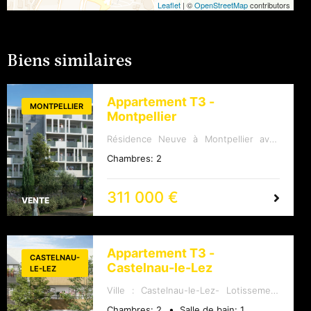
Leaflet
|
©
OpenStreetMap
contributors
Biens similaires
Appartement T3 -
MONTPELLIER
Montpellier
Résidence Neuve à Montpellier avec
Appartements Haut de Gamme Située
Chambres:
2
dans la magnifique ville de Montpellier,
cette résidence neuve propose une
variété d'appartements allant du studio
aux 5 pièces. Voici un aperçu des
311 000 €
VENTE
caractéristiques de cette résidence :
Caractéristiques de la Résidence
:Appartements offrant des finitions
haut de gamme, mettant en valeur la
lumière naturelle, la plupart étant
Appartement T3 -
traversants et s'ouvrant sur des
CASTELNAU-
espaces extérieurs.Des terrasses et
Castelnau-le-Lez
LE-LEZ
balcons privés avec une vue
imprenable sur le coeur d'un îlot
Ville : Castelnau-le-Lez- Lotissement
paysager verdoyant.Accès sécurisé,
neuf - Proximité : Mer / Plages /
interphone, ascenseur, local pour les
Chambres:
2
Salle de bain:
1