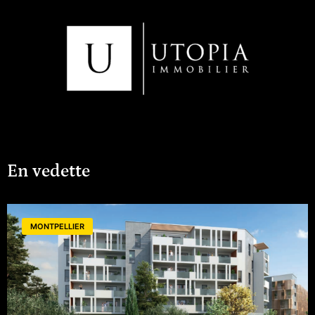
heure en voiture, offrant des
connexions nationales et
internationales.Vous êtes à 15 minutes
d'Avignon, une ville riche en histoire et
en culture.De plus, le centre-ville et
toutes les commodités, y compris des
commerces, équipements sportifs, un
centre commercial, des établissements
scolaires et de santé, sont à moins de
20 minutes à pied.Caractéristiques de
l'Appartement :Type : Appartement 3
pièces (Séjour + 2 Chambres) (Surface
habitable : 48,76 m2) + Grande
Terrasse (13,76 m2)Soit une surface
'utile' de 80 m2 1 Parking extérieur Prix
: 179 900 EURPRIX EN DIRECT / PAS DE
En vedette
FRAIS D'AGENCES / Honoraires à la
charge du vendeur(Autres
appartements et Villas disponibles du 2
Pièces au 4 Pièces)Contact :Vous
pouvez nous joindre : Téléphone / E-
MONTPELLIER
mail / SMS / ...Du lundi au samedi de 8h
à 19h, ainsi que par SMS ou e-mail
après 20h et le dimanche.Les visites
sont possibles en semaine, le week-
end, ainsi qu'entre 12h et 14h, Samedi
matin pour s'adapter à votre emploi du
temps.Mentions Légales : Agence
UTOPIA Immobilier SIREN : RCS
Montpellier 802 964 650 Carte