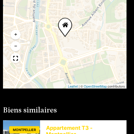
+
−
Leaflet
|
©
OpenStreetMap
contributors
Biens similaires
Appartement T3 -
MONTPELLIER