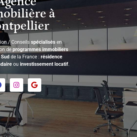
Agence
obilière à
ntpellier
ion / Conseils
spécialisés
en
ion de
programmes immobiliers
e
Sud
de la France :
résidence
daire
ou
investissement locatif
.