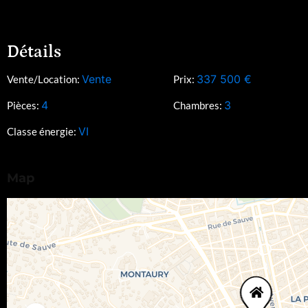
Détails
Vente
337 500
€
Vente/Location:
Prix:
4
3
Pièces:
Chambres:
VI
Classe énergie:
Map