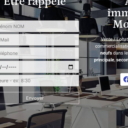
Être rappelé
ible en une heure en voiture, offrant des
 internationales.Vous êtes à 15 minutes
en histoire et en culture.De plus, le centre-
imm
ommodités, y compris des commerces,
n centre commercial, des établissements
Mo
té, sont à moins de 20 minutes à
l'Appartement :Type : Appartement 3 pièces
Surface habitable : 48,76 m2) + Grande
 une surface 'utile' de 80 m2 1 Parking
900 EURPRIX EN DIRECT / PAS DE FRAIS
Vente / Locat
res à la charge du vendeur(Autres
commercialisat
sponibles du 2 Pièces au 4 Pièces)Contact
: Téléphone / E-mail / SMS / ...Du lundi au
neufs
dans l
i que par SMS ou e-mail après 20h et le
principale
,
secon
 possibles en semaine, le week-end, ainsi
di matin pour s'adapter à votre emploi du
: Agence UTOPIA Immobilier SIREN : RCS
Carte professionnelle No802 964 650 / CPI
Garantie financière Galian NoB41814244
 Civile Professionnelle Covea No120 137
-A01PRIX EN DIRECT / PAS DE FRAIS
la charge du Vendeur)Visites possibles :
14h, soir et samedi matinContact : Adrien
és : France, Sud, Soleil, Sun, Uzès, Place
ance, Mer Méditerranée, Rivière, Piscine,