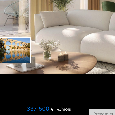
337 500
€
€/mois