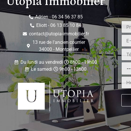
Utopia Immobilier
de Montpellier est access
connexions nationales et
d'Avignon, une ville riche 
ville et toutes les c
Adrien - 06 34 56 37 85
équipements sportifs, u
scolaires et de san
Eliott - 06 13 85 10 84
pied.Caractéristiques de 
(Séjour + 2 Chambres) (
contact@utopia-immobilier.fr
Terrasse (13,76 m2)Soit
extérieur Prix : 179 
13 rue de l'ancien courrier
D'AGENCES / Honorai
appartements et Villas di
34000 - Montpellier
:Vous pouvez nous joindre 
samedi de 8h à 19h, ains
dimanche.Les visites sont
Du lundi au vendredi
8h00 - 19h00
qu'entre 12h et 14h, Same
Le samedi
9h00 - 13h00
temps.Mentions Légales 
Montpellier 802 964 650 
3402 2021 000 000 045 
Assurance Responsabilité
405 Référence : GUAN
D'AGENCES (Honoraires à 
en semaine, entre 12h et 
(MAIL + TEL + SMS)Mots cl
aux Herbes, Sud de la Fr
Cafés, Restaurants, ...