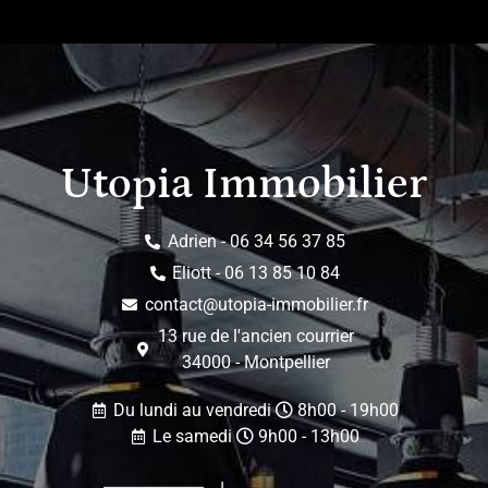
Utopia Immobilier
Adrien - 06 34 56 37 85
Eliott - 06 13 85 10 84
contact@utopia-immobilier.fr
13 rue de l'ancien courrier
34000 - Montpellier
Du lundi au vendredi
8h00 - 19h00
Le samedi
9h00 - 13h00