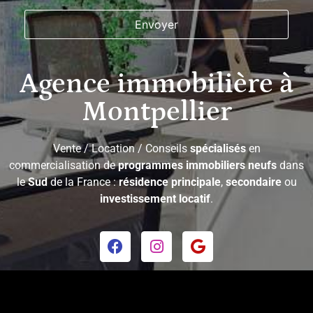
Agence immobilière à
Montpellier
Vente / Location / Conseils
spécialisés
en
commercialisation de
programmes immobiliers neufs
dans
le
Sud
de la France :
résidence principale
,
secondaire
ou
investissement locatif
.