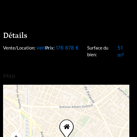
Détails
vente
176 878
€
51
Vente/Location:
Prix:
Surface du
bien:
m²
Map
+