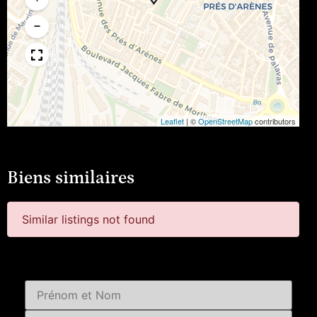
−
Leaflet
|
©
OpenStreetMap
contributors
Biens similaires
Similar listings not found