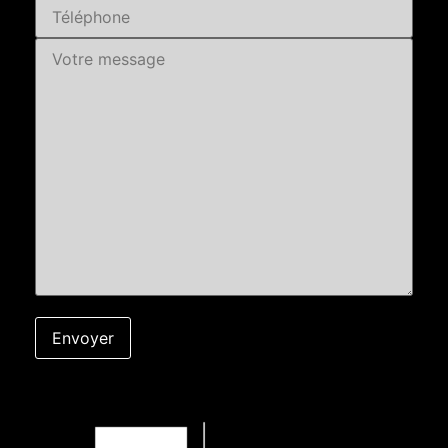
possibles : en semaine, entre 12h et
14h, soir et samedi matin, ... Contact :
Adrien (MAIL + TEL + SMS)
principalement SMS