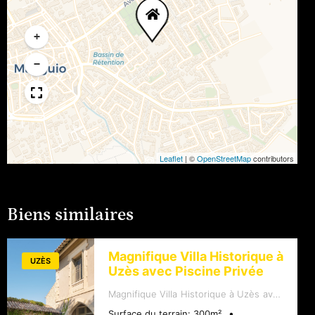
+
−
Leaflet
|
©
OpenStreetMap
contributors
Biens similaires
Magnifique Villa Historique à
UZÈS
Uzès avec Piscine Privée
Magnifique Villa Historique à Uzès avec
Piscine Privée - 780 000 EUR
Surface du terrain:
300
m²