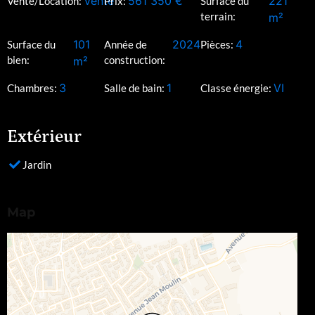
Vente
561 350
€
221
Vente/Location:
Prix:
Surface du
terrain:
m²
101
2024
4
Surface du
Année de
Pièces:
bien:
construction:
m²
3
1
VI
Chambres:
Salle de bain:
Classe énergie:
Extérieur
Jardin
Map