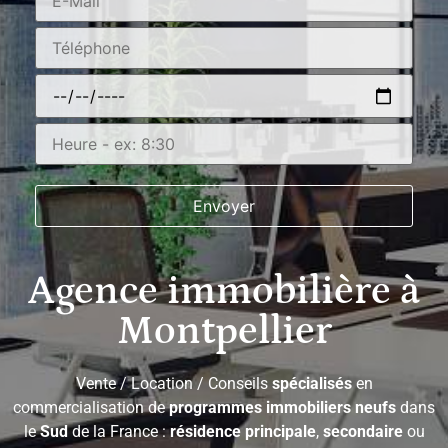
Agence immobilière à
Montpellier
Vente / Location / Conseils
spécialisés
en
commercialisation de
programmes immobiliers neufs
dans
le
Sud
de la France :
résidence principale
,
secondaire
ou