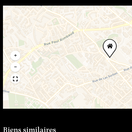
+
−
Biens similaires