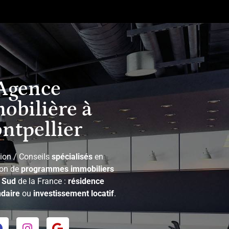
Agence
obilière à
ntpellier
ion / Conseils
spécialisés
en
ion de
programmes immobiliers
e
Sud
de la France :
résidence
daire
ou
investissement locatif
.