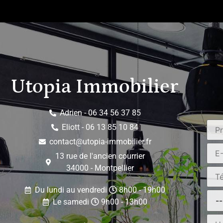
Samedi matin / ...
Utopia Immobilier
Adrien - 06 34 56 37 85
Eliott - 06 13 85 10 84
contact@utopia-immobilier.fr
13 rue de l'ancien courrier
34000 - Montpellier
Du lundi au vendredi
8h00 - 19h00
Le samedi
9h00 - 13h00