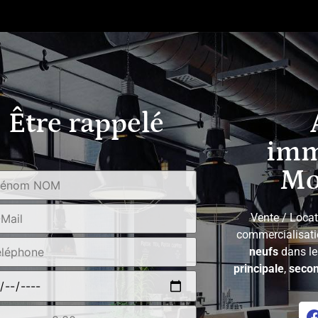
Être rappelé
imm
Mo
Vente / Locat
commercialisat
neufs
dans l
principale
,
secon