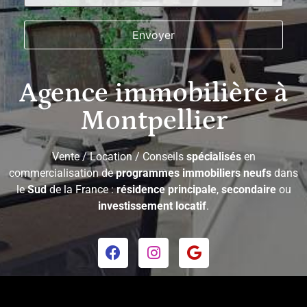
Agence immobilière à
Montpellier
Vente / Location / Conseils
spécialisés
en
commercialisation de
programmes immobiliers neufs
dans
le
Sud
de la France :
résidence principale
,
secondaire
ou
investissement locatif
.