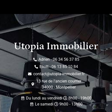
Utopia Immobilier
Adrien - 06 34 56 37 85
Eliott - 06 13 85 10 84
contact@utopia-immobilier.fr
13 rue de l'ancien courrier
34000 - Montpellier
Du lundi au vendredi
8h00 - 19h00
Le samedi
9h00 - 13h00