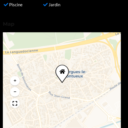
Piscine
Jardin
Map
+
−