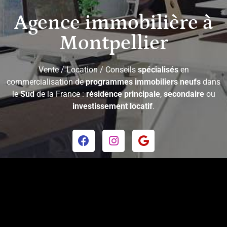
Agence immobilière à
Montpellier
Vente / Location / Conseils
spécialisés
en
commercialisation de
programmes immobiliers neufs
dans
le
Sud
de la France :
résidence principale
,
secondaire
ou
investissement locatif
.
Copyright © 2026 - Utopia Immobilier