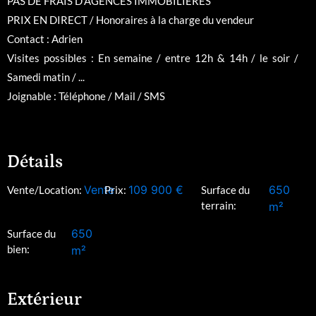
PAS DE FRAIS D'AGENCES IMMOBILIERES
PRIX EN DIRECT / Honoraires à la charge du vendeur
Contact : Adrien
Visites possibles : En semaine / entre 12h & 14h / le soir /
Samedi matin / ...
Joignable : Téléphone / Mail / SMS
Détails
Vente
109 900
€
650
Vente/Location:
Prix:
Surface du
terrain:
m²
650
Surface du
bien:
m²
Extérieur