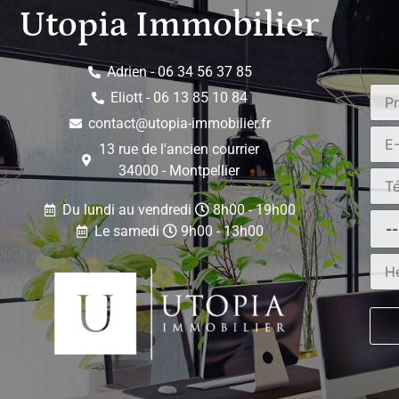
Utopia Immobilier
Adrien - 06 34 56 37 85
Eliott - 06 13 85 10 84
contact@utopia-immobilier.fr
13 rue de l'ancien courrier
34000 - Montpellier
Du lundi au vendredi
8h00 - 19h00
Le samedi
9h00 - 13h00