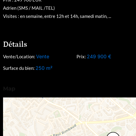
Adrien (SMS / MAIL /TEL)
Visites : en semaine, entre 12h et 14h, samedi matin, ...
Détails
Vente
249 900
€
Vente/Location:
Prix:
250
m²
Surface du bien:
Map