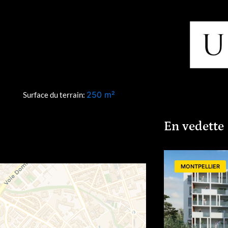
250
m²
Surface du terrain:
En vedette
MONTPELLIER