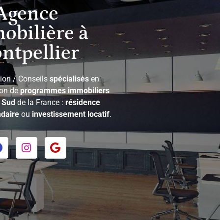
Agence
obilière à
ntpellier
ion / Conseils
spécialisés
en
ion de
programmes immobiliers
e
Sud
de la France :
résidence
daire
ou
investissement locatif
.