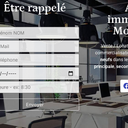
Être rappelé
imm
Mo
Vente / Locat
commercialisat
neufs
dans l
principale
,
secon