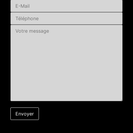
Accès/Sortie autoroute A9/ ....Prêt à
construire (Entièrement viabilisé : eau,
électricité, télécom, ...) LIBRE DE
CONSTRUCTEURS PRÊT À
CONSTRUIREPRIX EN DIRECT / PAS DE
FRAIS D'AGENCES IMMOBILIÈRES Prix :
319 900 EURAdrien (joignable par
Tel/Mail/SMS)Visites possibles : en
semaine / soir / entre 12h & 14h /
Samedi matin / ...