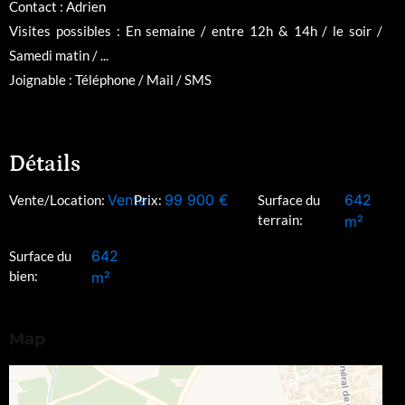
Contact : Adrien
Visites possibles : En semaine / entre 12h & 14h / le soir /
Samedi matin / ...
Joignable : Téléphone / Mail / SMS
Détails
Vente
99 900
€
642
Vente/Location:
Prix:
Surface du
terrain:
m²
642
Surface du
bien:
m²
Map