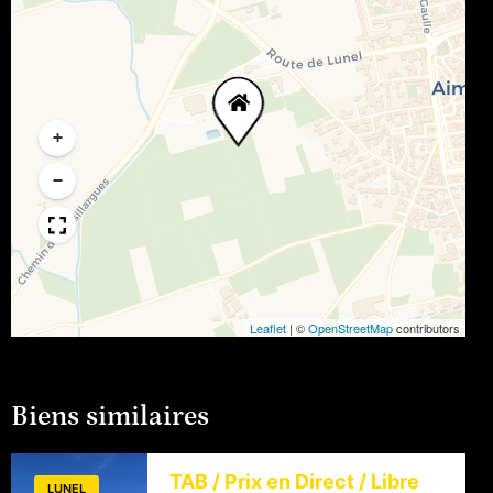
+
−
Leaflet
|
©
OpenStreetMap
contributors
Biens similaires
TAB / Prix en Direct / Libre
LUNEL